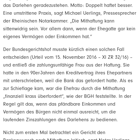
das
Darlehen geradezustehen. Motto: Doppelt haftet besser.
Eine
umstrittene Praxis, sagt Michael Uerlings, Pressesprecher
der
Rheinischen Notarkammer. „Die Mithaftung kann
sittenwidrig sein. Vor
allem dann, wenn der Ehegatte gar kein
eigenes Vermögen oder
Einkommen hat.“
Der Bundesgerichtshof musste kürzlich einen solchen Fall
entscheiden (Urteil vom 15. November 2016 – XI ZR 32/16) –
und
entließ die zahlungsunfähige Frau aus der Haftung. Sie
hatte in den
90er-Jahren den Kreditvertrag ihres Ehepartners
mit unterschrieben,
weil die Bank das gefordert hatte. Als es
zur Schieflage kam, war die
Ehefrau durch die Mithaftung
„finanziell krass überfordert“, wie der
BGH feststellte. In der
Regel gilt das, wenn das pfändbare Einkommen
und
Vermögen des Bürgen nicht einmal ausreicht, um die
laufenden
Zinszahlungen des Darlehens zu bedienen.
Nicht zum ersten Mal betrachtet ein Gericht den