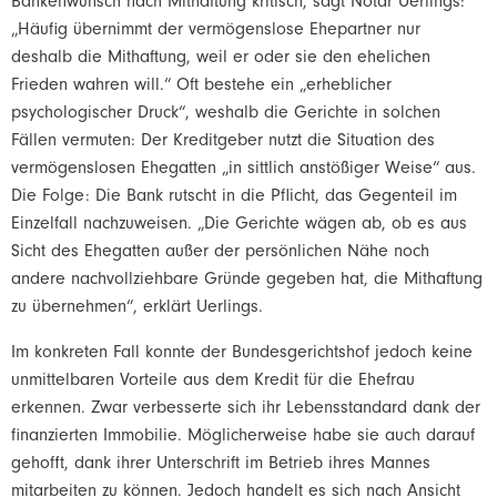
Bankenwunsch nach
Mithaftung kritisch, sagt Notar Uerlings:
„Häufig übernimmt der
vermögenslose Ehepartner nur
deshalb die Mithaftung, weil er oder sie
den ehelichen
Frieden wahren will.“ Oft bestehe ein „erheblicher
psychologischer Druck“, weshalb die Gerichte in solchen
Fällen
vermuten: Der Kreditgeber nutzt die Situation des
vermögenslosen
Ehegatten „in sittlich anstößiger Weise“ aus.
Die Folge: Die Bank
rutscht in die Pflicht, das Gegenteil im
Einzelfall nachzuweisen.
„Die Gerichte wägen ab, ob es aus
Sicht des Ehegatten außer der
persönlichen Nähe noch
andere nachvollziehbare Gründe gegeben hat,
die Mithaftung
zu übernehmen“, erklärt Uerlings.
Im konkreten Fall konnte der Bundesgerichtshof jedoch keine
unmittelbaren Vorteile aus dem Kredit für die Ehefrau
erkennen. Zwar
verbesserte sich ihr Lebensstandard dank der
finanzierten Immobilie.
Möglicherweise habe sie auch darauf
gehofft, dank ihrer Unterschrift
im Betrieb ihres Mannes
mitarbeiten zu können. Jedoch handelt es sich
nach Ansicht